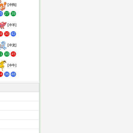
[冲狗]
15
27
39
[冲羊]
18
30
42
[冲龙]
21
33
45
[冲牛]
24
36
48