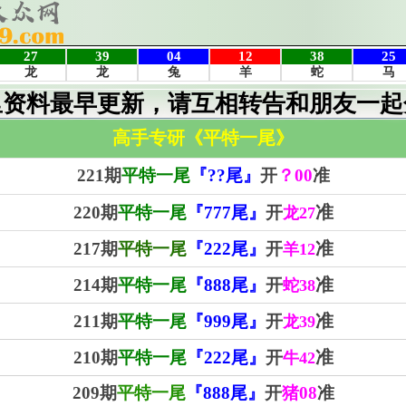
里资料最早更新，请互相转告和朋友一起
高手专研《平特一尾》
221
期
平特一尾
『??尾』
开
？00
准
准
220
期
平特一尾
『777尾』
开
龙27
准
217
期
平特一尾
『222尾』
开
羊12
准
214
期
平特一尾
『888尾』
开
蛇38
准
211
期
平特一尾
『999尾』
开
龙39
准
210
期
平特一尾
『222尾』
开
牛42
209
期
平特一尾
『888尾』
开
猪08
准