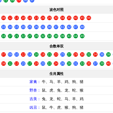
0
21
28
29
36
37
波色对照
08
12
13
18
19
23
24
29
30
34
35
40
45
46
10
14
15
20
25
26
31
36
37
41
42
47
48
16
17
21
22
27
28
32
33
38
39
43
44
49
合数单双
07
09
10
12
14
16
18
21
23
25
27
29
30
32
34
36
38
08
11
13
15
17
19
20
22
24
26
28
31
33
35
37
39
40
生肖属性
家禽：
牛、马、羊、鸡、狗、猪
野兽：
鼠、虎、兔、龙、蛇、猴
吉美：
兔、龙、蛇、马、羊、鸡
凶丑：
鼠、牛、虎、猴、狗、猪