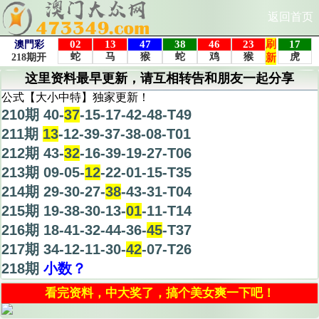
返回首页
这里资料最早更新，请互相转告和朋友一起分享
公式【大小中特】独家更新！
210期 40-
37
-15-17-42-48-T49
211期
13
-12-39-37-38-08-T01
212期 43-
32
-16-39-19-27-T06
213期 09-05-
12
-22-01-15-T35
214期 29-30-27-
38
-43-31-T04
215期 19-38-30-13-
01
-11-T14
216期 18-41-32-44-36-
45
-T37
217期 34-12-11-30-
42
-07-T26
218期
小数？
看完资料，中大奖了，搞个美女爽一下吧！