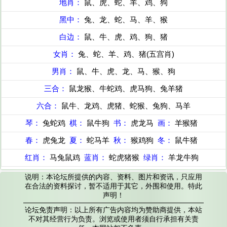
地肖：
鼠、虎、蛇、羊、鸡、狗
黑中：
兔、龙、蛇、马、羊、猴
白边：
鼠、牛、虎、鸡、狗、猪
女肖：
兔、蛇、羊、鸡、猪(五宫肖)
男肖：
鼠、牛、虎、龙、马、猴、狗
三合：
鼠龙猴、牛蛇鸡、虎马狗、兔羊猪
六合：
鼠牛、龙鸡、虎猪、蛇猴、兔狗、马羊
琴：
兔蛇鸡
棋：
鼠牛狗
书：
虎龙马
画：
羊猴猪
春：
虎兔龙
夏：
蛇马羊
秋：
猴鸡狗
冬：
鼠牛猪
红肖：
马兔鼠鸡
蓝肖：
蛇虎猪猴
绿肖：
羊龙牛狗
说明：本论坛所提供的内容、资料、图片和资讯，只应用
在合法的资料探讨，暂不适用于其它，外围和使用。特此
声明！
论坛免责声明：以上所有广告内容均为赞助商提供，本站
不对其经营行为负责。浏览或使用者须自行承担有关责