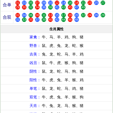
01
03
05
07
09
10
12
14
16
18
21
23
25
27
合单
29
30
32
34
36
38
41
43
45
47
49
02
04
06
08
11
13
15
17
19
20
22
24
26
28
合双
31
33
35
37
39
40
42
44
46
48
生肖属性
家禽：
牛、马、羊、鸡、狗、猪
野兽：
鼠、虎、兔、龙、蛇、猴
吉美：
兔、龙、蛇、马、羊、鸡
凶丑：
鼠、牛、虎、猴、狗、猪
阴性：
鼠、龙、蛇、马、狗、猪
阳性：
牛、虎、兔、羊、猴、鸡
单笔：
鼠、龙、蛇、马、鸡、猪
双笔：
牛、虎、兔、羊、猴、狗
天肖：
牛、兔、龙、马、猴、猪