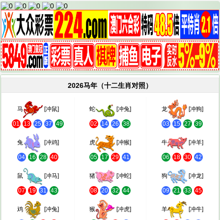
2026马年（十二生肖对照）
马
[冲鼠]
蛇
[冲兔]
龙
[冲狗]
01
13
25
37
49
02
14
26
38
03
15
27
39
兔
[冲鸡]
虎
[冲猴]
牛
[冲羊]
04
16
28
40
05
17
29
41
06
18
30
42
鼠
[冲马]
猪
[冲蛇]
狗
[冲龙]
07
19
31
43
08
20
32
44
09
21
33
45
鸡
[冲兔]
猴
[冲虎]
羊
[冲牛]